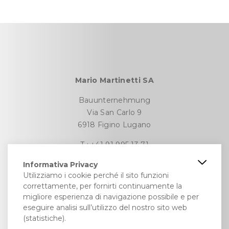
Mario Martinetti SA
Bauunternehmung
Via San Carlo 9
6918 Figino Lugano
T :
+41 91 995 13 71
E:
info@martinetti-sa.ch
Informativa Privacy
Utilizziamo i cookie perché il sito funzioni
correttamente, per fornirti continuamente la
migliore esperienza di navigazione possibile e per
Menü
eseguire analisi sull’utilizzo del nostro sito web
(statistiche).
Bauunternehmung